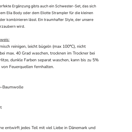
erfekte Ergänzung gibts auch ein Schwester-Set, das sich
dem Elia Body oder dem Eliotte Strampler für die kleinen
er kombinieren lässt. Ein traumhafter Style, der unsere
erzaubern wird.
weis:
misch reinigen, leicht bügeln (max 100
°
C), nicht
 bei max. 40 Grad waschen, trocknen im Trockner bei
Hitze, dunkle Farben separat waschen, kann bis zu 5%
 von Feuerquellen fernhalten.
o-Baumwolle
t
ne entwirft jedes Teil mit viel Liebe in Dänemark und