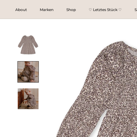
Direkt
About
Marken
Shop
♡ Letztes Stück ♡
S
zum
♡ Letztes Stück ♡
S
Inhalt