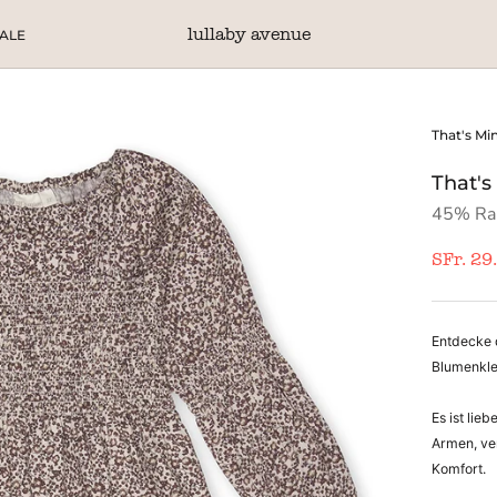
lullaby avenue
ALE
ALE
That's Mi
That's
45% Ra
SFr. 29
Entdecke 
Blumenklei
Es ist lie
Armen, ve
Komfort.