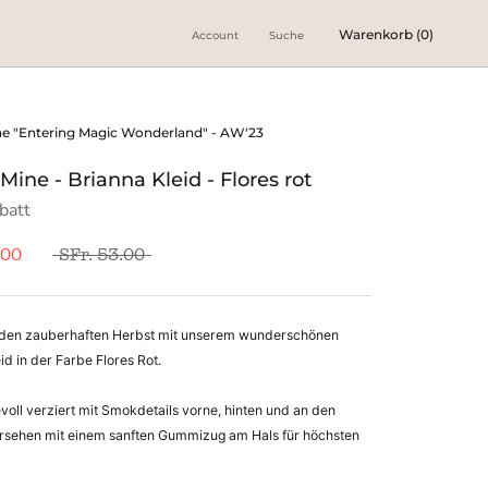
Warenkorb (
0
)
Account
Suche
ne "Entering Magic Wonderland" - AW'23
 Mine - Brianna Kleid - Flores rot
batt
.00
SFr. 53.00
den zauberhaften Herbst mit unserem wunderschönen
d in der Farbe Flores Rot.
bevoll verziert mit Smokdetails vorne, hinten und an den
rsehen mit einem sanften Gummizug am Hals für höchsten