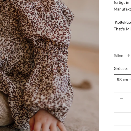
fertigt i
Manufak
Kollektio
That's M
Teilen
Grösse:
98 cm -