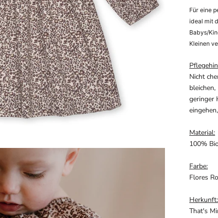
Für eine p
ideal mit 
Babys/Kind
Kleinen v
Pflegehin
Nicht che
bleichen,
geringer 
eingehen,
Material:
100% Bi
Farbe:
Flores Ro
Herkunft:
That's Mi