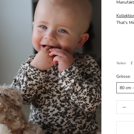
Manufak
Kollektio
That's M
Teilen
Grösse:
80 cm 