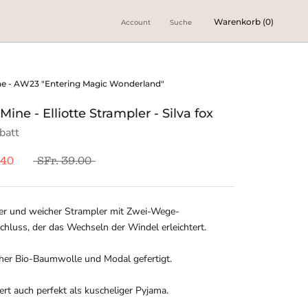
Warenkorb (
0
)
Account
Suche
ne - AW23 "Entering Magic Wonderland"
Mine - Elliotte Strampler - Silva fox
batt
.40
SFr. 39.00
her und weicher Strampler mit Zwei-Wege-
chluss, der das Wechseln der Windel erleichtert.
her Bio-Baumwolle und Modal gefertigt.
ert auch perfekt als kuscheliger Pyjama.