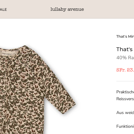
lullaby avenue
ALE
ALE
That's Mi
That's 
40% Ra
SFr. 23
Praktisc
Reissvers
Aus weic
Funktioni