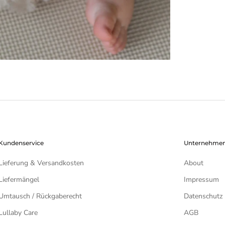
Kundenservice
Unternehme
Lieferung & Versandkosten
About
Liefermängel
Impressum
Umtausch / Rückgaberecht
Datenschutz
Lullaby Care
AGB