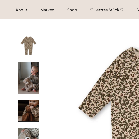
Direkt
About
Marken
Shop
♡ Letztes Stück ♡
S
zum
♡ Letztes Stück ♡
S
Inhalt